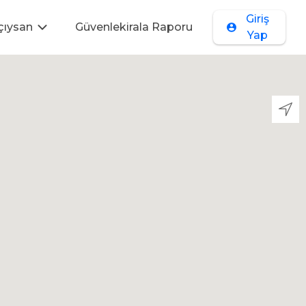
Giriş
çıysan
Güvenlekirala Raporu
Yap