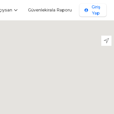
Giriş
çıysan
Güvenlekirala Raporu
Yap