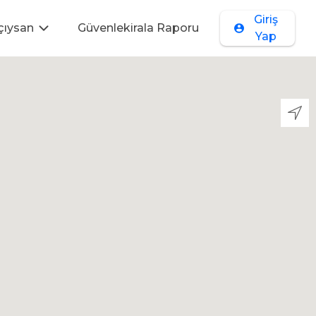
Giriş
çıysan
Güvenlekirala Raporu
Yap