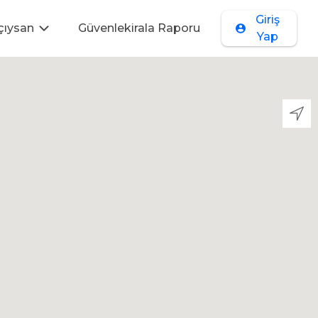
Giriş
çıysan
Güvenlekirala Raporu
Yap