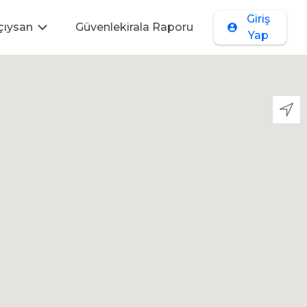
Giriş
çıysan
Güvenlekirala Raporu
Yap