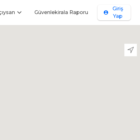
Giriş
çıysan
Güvenlekirala Raporu
Yap